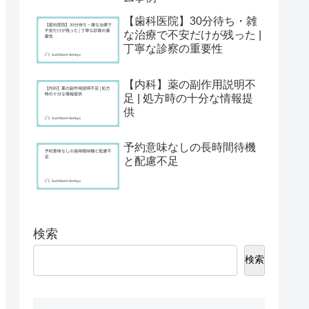
【歯科医院】30分待ち・雑
な治療で不安だけが残った |
丁寧な診察の重要性
【内科】薬の副作用説明不
足 | 処方時の十分な情報提
供
予約意味なしの長時間待機
と配慮不足
検索
検索