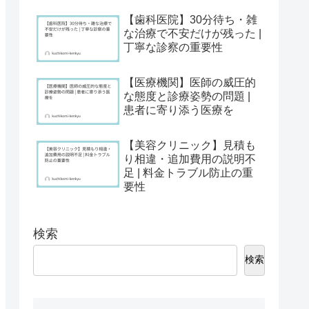
【歯科医院】30分待ち・雑
な治療で不安だけが残った |
丁寧な診察の重要性
【医療機関】医師の威圧的
な態度と診療姿勢の問題 |
患者に寄り添う医療を
【美容クリニック】見積も
り相違・追加費用の説明不
足 | 料金トラブル防止の重
要性
検索
検索