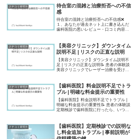
回30分以上待たされるのが当たり前。待
待合室の混雑と治療拒否への不信
クチコミ研究®
合室はいつも混...
感
待合室の混雑と治療拒否への不信感❌
１、あなたが過去ネット上に書き込んだ
歯科医院の悪いレビュー・口コミ内容を
教えてください。数年前（コロナ禍前）
に、左下の親知らずが腫れてしまい駆け
込んだ歯科医院です。駅近で徒歩圏内と
【美容クリニック】ダウンタイム
クチコミ研究®
立地条件も良く急いで行き...
説明不足 | リスクの正直な説明
【美容クリニック】ダウンタイム説明不
足 | リスクの正直な説明📝 患者の体験談
美容クリニックでレーザー治療を受けま
した。カウンセリングで「ダウンタイム
はほとんどありません」と言われたの
で、安心して施術を受けました。でも、
【歯科医院】料金説明不足でトラ
クチコミ研究®
施術後に顔が真っ赤に...
ブル | 明確な料金提示の重要性
【歯科医院】料金説明不足でトラブル |
明確な料金提示の重要性📝 患者の体験談
定期検診で歯科医院に行ったら、いつも
より高い金額を請求されて驚きました。
いつもは2,500円くらいなのに、その日は
6,000円近くになっていて、「え、何かし
【歯科医院】定期検診での説明な
クチコミ研究®
ました...
し料金追加トラブル | 事前説明が
信頼構築の鍵