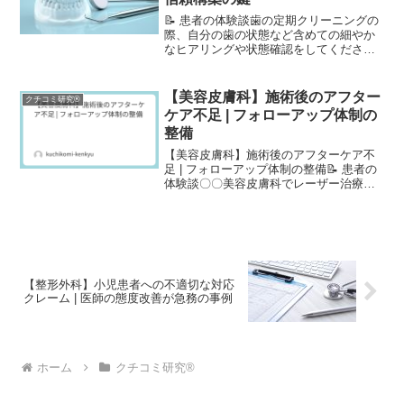
📝 患者の体験談歯の定期クリーニングの
際、自分の歯の状態など含めての細やか
なヒアリングや状態確認をしてくださる
スタッフの女性の方がいて、また歯の知
覚過敏などでクリーニングの際に痛くな
る箇所はしみ止めを丁寧に塗ってくださ
【美容皮膚科】施術後のアフター
クチコミ研究®
ったりと、毎回優しい方...
ケア不足 | フォローアップ体制の
整備
【美容皮膚科】施術後のアフターケア不
足 | フォローアップ体制の整備📝 患者の
体験談〇〇美容皮膚科でレーザー治療を
受けました。施術自体は問題なく終わり
ましたが、施術後の説明がほとんどあり
ませんでした。「今日は帰ったら冷やし
てください」とだけ...
【整形外科】小児患者への不適切な対応
クレーム | 医師の態度改善が急務の事例
ホーム
クチコミ研究®