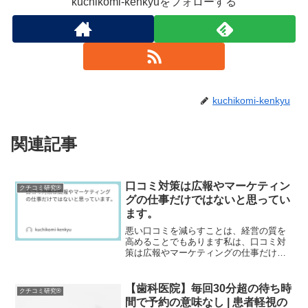
kuchikomi-kenkyuをフォローする
kuchikomi-kenkyu
関連記事
口コミ対策は広報やマーケティン
クチコミ研究®
グの仕事だけではないと思ってい
ます。
悪い口コミを減らすことは、経営の質を
高めることでもあります私は、口コミ対
策は広報やマーケティングの仕事だけで
はないと思っています。本質的には、経
営そのものを見直す取り組みです。なぜ
なら、口コミには医療機関が普段気付く
【歯科医院】毎回30分超の待ち時
クチコミ研究®
ことのできない課題が数多...
間で予約の意味なし | 患者軽視の