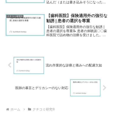
込んだ（または書き込みそうになった）
病院や歯科医（美容クリニック含む）の
悪いレビュー・口コミ内容を具体的に教
えてください。数ヶ月に一度通っている
【歯科医院】保険適用外の強引な
クチコミ研究®
病院への口コミです。そ...
勧誘 | 患者の選択を尊重
【歯科医院】保険適用外の強引な勧誘 |
患者の選択を尊重📝 患者の体験談〇〇歯
科医院で詰め物の治療を受けました。先
生は「保険の銀歯でもいいですが、セラ
ミックの方が見た目もきれいですし、長
持ちします」と勧めてきました。「保険
の銀歯でお願いしま...
流れ作業的な診療と痛みへの配慮欠如
医師の暴言とデリカシーのない対応
ホーム
クチコミ研究®