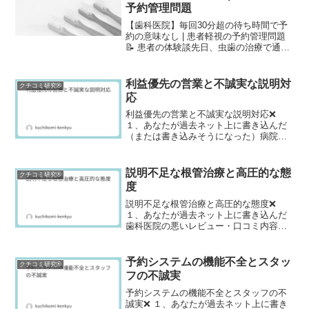
予約管理問題
【歯科医院】毎回30分超の待ち時間で予
約の意味なし | 患者軽視の予約管理問題
📝 患者の体験談先日、虫歯の治療で通い
始めた近所の歯科医院ですが、二度と行
くことはないでしょう。予約時間から毎
回30分以上待たされるのが当たり前。待
利益優先の営業と不誠実な説明対
クチコミ研究®
合室はいつも混...
応
利益優先の営業と不誠実な説明対応❌
１、あなたが過去ネット上に書き込んだ
（または書き込みそうになった）病院や
歯科医（美容クリニック含む）の悪いレ
ビュー・口コミ内容を具体的に教えてく
ださい。美容クリニックでカウンセリン
説明不足な根管治療と高圧的な態
クチコミ研究®
グを受けた際、最初は笑顔...
度
説明不足な根管治療と高圧的な態度❌
１、あなたが過去ネット上に書き込んだ
歯科医院の悪いレビュー・口コミ内容を
教えてください。先日、歯が痛くて歯医
者に行ったところ、ひどい対応を受けて
しまいました。神経の先端に膿がたまっ
予約システムの機能不全とスタッ
クチコミ研究®
ており、根っこの治療が必...
フの不誠実
予約システムの機能不全とスタッフの不
誠実❌ １、あなたが過去ネット上に書き