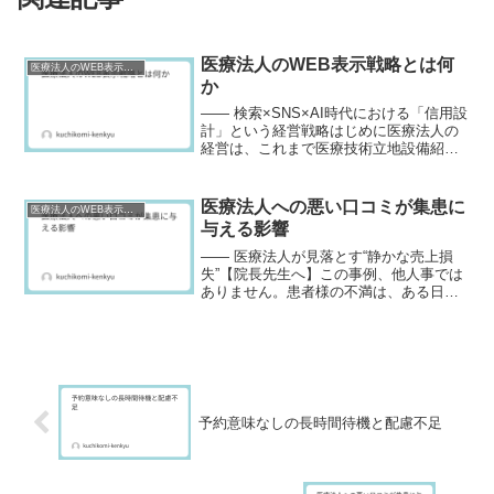
医療法人のWEB表示戦略とは何
医療法人のWEB表示戦略（検索×SNS×AI統合管理）
か
―― 検索×SNS×AI時代における「信用設
計」という経営戦略はじめに医療法人の
経営は、これまで医療技術立地設備紹介
によって支えられてきました。しかし現
在、状況は変わりました。患者も求職者
も、まず検索します。そして表示された
医療法人への悪い口コミが集患に
医療法人のWEB表示戦略（検索×SNS×AI統合管理）
情報によって、来...
与える影響
―― 医療法人が見落とす“静かな売上損
失”【院長先生へ】この事例、他人事では
ありません。患者様の不満は、ある日突
然**「Googleマップの★1」**として可視
化されます。問題は、その1件が“何人の
患者を失わせるか”です。はじめに多くの
医療...
予約意味なしの長時間待機と配慮不足