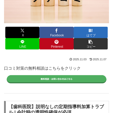
X
Facebook
はてブ
LINE
Pinterest
コピー
2025.11.03
2025.11.07
口コミ対策の無料相談はこちらをクリック
【歯科医院】説明なしの定期指導料加算トラブ
ル | 会計時の透明性確保が必須