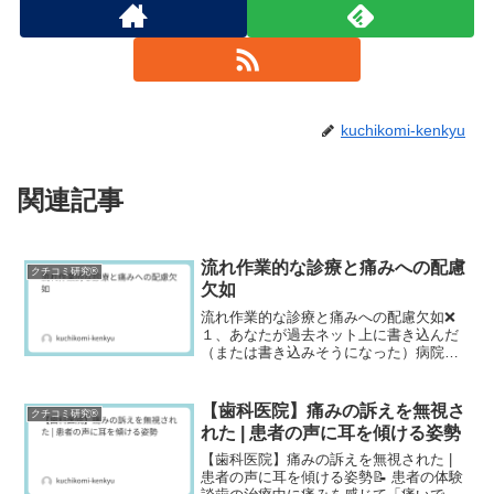
kuchikomi-kenkyu
関連記事
流れ作業的な診療と痛みへの配慮
クチコミ研究®
欠如
流れ作業的な診療と痛みへの配慮欠如❌
１、あなたが過去ネット上に書き込んだ
（または書き込みそうになった）病院や
歯科医（美容クリニック含む）の悪いレ
ビュー・口コミ内容を具体的に教えてく
ださい。先日、虫歯治療で通い始めた歯
【歯科医院】痛みの訴えを無視さ
クチコミ研究®
医者の口コミを書きそう...
れた | 患者の声に耳を傾ける姿勢
【歯科医院】痛みの訴えを無視された |
患者の声に耳を傾ける姿勢📝 患者の体験