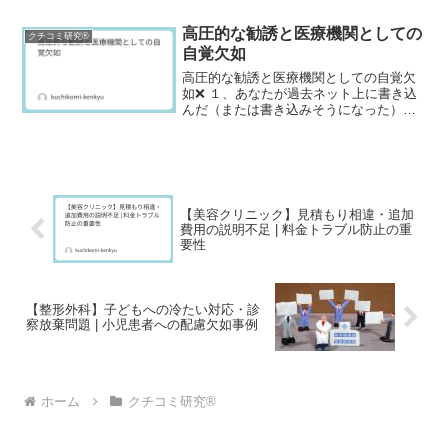
まま「どうしました?」と聞いてきまし
た。「最近、体がだるくて頭痛もあっ
高圧的な勧誘と医療機関としての
クチコミ研究®
て…」と説明し...
自覚欠如
高圧的な勧誘と医療機関としての自覚欠
如❌ １、あなたが過去ネット上に書き込
んだ（または書き込みそうになった）病
院や歯科医（美容クリニック含む）の悪
いレビュー・口コミ内容を具体的に教え
てください。都内の大手メンズ脱毛クリ
ニックのカウンセリング...
【美容クリニック】見積もり相違・追加
費用の説明不足 | 料金トラブル防止の重
要性
【整形外科】子どもへの冷たい対応・診
察放棄問題 | 小児患者への配慮欠如事例
ホーム
クチコミ研究®