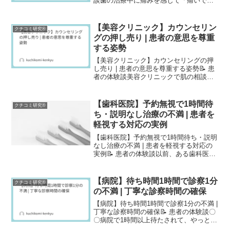
談歯の治療中に痛みを感じて「痛いで
す」と言ったのですが、先生は「もうす
ぐ終わります」と言うだけで、治療を止
めてくれませんでした。痛みが強くなっ
【美容クリニック】カウンセリン
クチコミ研究®
て、もう一度「本当に...
グの押し売り | 患者の意思を尊重
する姿勢
【美容クリニック】カウンセリングの押
し売り | 患者の意思を尊重する姿勢📝 患
者の体験談美容クリニックで肌の相談に
行きました。カウンセリングで「お試し
プラン3万円」という話を聞いていたので
すが、途中から「お試しじゃ効果がな
【歯科医院】予約無視で1時間待
クチコミ研究®
い」「最低でも50...
ち・説明なし治療の不満 | 患者を
軽視する対応の実例
【歯科医院】予約無視で1時間待ち・説明
なし治療の不満 | 患者を軽視する対応の
実例📝 患者の体験談以前、ある歯科医院
で治療を受けた際の体験です。予約して
行ったのに30分以上待たされ、特に理由
や説明もありませんでした。診療自体
【病院】待ち時間1時間で診察1分
クチコミ研究®
も、担当医が急い...
の不満 | 丁寧な診察時間の確保
【病院】待ち時間1時間で診察1分の不満 |
丁寧な診察時間の確保📝 患者の体験談〇
〇病院で1時間以上待たされて、やっと診
察室に入ったら、先生はパソコンを見た