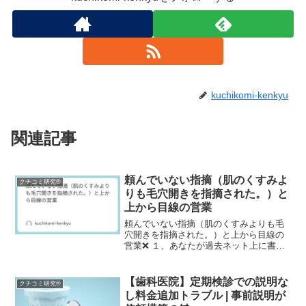
kuchikomi-kenkyu
関連記事
頼んでいない指摘（肌のくすみよ
クチコミ研究®
りも毛穴開きを指摘された。）と
上から目線の営業
頼んでいない指摘（肌のくすみよりも毛
穴開きを指摘された。）と上から目線の
営業❌ １、あなたが過去ネット上に書き
込んだ（または書き込みそうになった）
病院や歯科医（美容クリニック含む）の
悪いレビュー・口コミ内容を具体的に教
【歯科医院】定期検診での説明な
クチコミ研究®
えてください。肌のくす...
し料金追加トラブル | 事前説明が