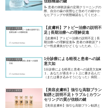
信頼構築の鍵
📝 患者の体験談歯の定期クリーニングの
際、自分の歯の状態など含めての細やか
なヒアリングや状態確認をしてくださる
スタッフの女性の方がいて、また歯の知
覚過敏などでクリーニングの際に痛くな
る箇所はしみ止めを丁寧に塗ってくださ
【皮膚科】アトピー治療の説明不
クチコミ研究®
ったりと、毎回優しい方...
足 | 長期治療への理解促進
【皮膚科】アトピー治療の説明不足 | 長
期治療への理解促進📝 患者の体験談アト
ピー性皮膚炎がひどくなったため、〇〇
皮膚科クリニックを受診しました。先生
は患部を見て、「アトピーですね。ステ
ロイドを出します」と言って、すぐに診
1分診療による軽視と患者への誠
クチコミ研究®
察が終わりました。...
意欠如
1分診療による軽視と患者への誠意欠如❌
１、あなたが過去ネット上に書き込んだ
（または書き込みそうになった）病院や
歯科医（美容クリニック含む）の悪いレ
ビュー・口コミ内容を具体的に教えてく
ださい。以前、肌荒れがひどくなった際
【美容皮膚科】強引な高額プラン
クチコミ研究®
に訪れた皮膚科で、診...
勧誘と説明不足トラブル | カウン
セリングの質が信頼の鍵
【美容皮膚科】強引な高額プラン勧誘と