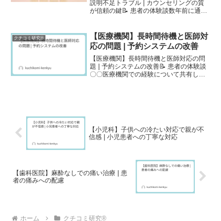
説明不足トラブル | カウンセリングの質
が信頼の鍵📝 患者の体験談数年前に通っ
た美容皮膚科での体験です。初回カウン
セリングの際、こちらの悩みや希望を十
分に聞いてもらえず、すぐに高額な施術
【医療機関】長時間待機と医師対
クチコミ研究®
プランを提示されま...
応の問題 | 予約システムの改善
【医療機関】長時間待機と医師対応の問
題 | 予約システムの改善📝 患者の体験談
〇〇医療機関での経験について共有しま
す。まず、この医療機関を選んで利用し
ましたが、非常に残念な経験となりまし
た。医師の対応が非常に冷たく、待ち時
間が極端に長かった...
【小児科】子供への冷たい対応で親が不
信感 | 小児患者への丁寧な対応
【歯科医院】麻酔なしでの痛い治療 | 患
者の痛みへの配慮
ホーム
クチコミ研究®