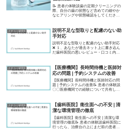
📝 患者の体験談歯の定期クリーニングの
際、自分の歯の状態など含めての細やか
なヒアリングや状態確認をしてくださる
スタッフの女性の方がいて、また歯の知
覚過敏などでクリーニングの際に痛くな
る箇所はしみ止めを丁寧に塗ってくださ
説明不足な型取りと配慮のない助
クチコミ研究®
ったりと、毎回優しい方...
手対応
説明不足な型取りと配慮のない助手対応
❌ １、あなたが過去ネット上に書き込ん
だ歯科医院の悪いレビュー・口コミ内容
を教えてください。歯科医院の助手の方
の対応についての書き込みをしました。
その日の治療は歯の型を取ることだった
【医療機関】長時間待機と医師対
クチコミ研究®
んですが、事前説明なく...
応の問題 | 予約システムの改善
【医療機関】長時間待機と医師対応の問
題 | 予約システムの改善📝 患者の体験談
〇〇医療機関での経験について共有しま
す。まず、この医療機関を選んで利用し
ましたが、非常に残念な経験となりまし
た。医師の対応が非常に冷たく、待ち時
【歯科医院】衛生面への不安 | 清
クチコミ研究®
間が極端に長かった...
潔な環境管理の徹底
【歯科医院】衛生面への不安 | 清潔な環
境管理の徹底📝 患者の体験談歯科医院に
行ったら、治療台の上にまだ前の患者の