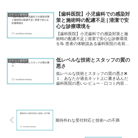
血液が付いていました。「すみません、
まだ汚れてます」と伝えたら、看護師さ
んが慌ててティッシュで拭いただけで、
【歯科医院】小児歯科での感染対
クチコミ研究®
消毒もせずにそのま...
策と施術時の配慮不足 | 清潔で安
心な診療環境を
【歯科医院】小児歯科での感染対策と施
術時の配慮不足 | 清潔で安心な診療環境
を📝 患者の体験談ある歯科医院の名前は
控えさせていただきますが、私の子供
が、虫歯治療のため〇〇歯科医院へ行っ
た時の事です。その歯科医院は外観はと
低レベルな技術とスタッフの質の
クチコミ研究®
てもきれいで、感染症...
悪さ
低レベルな技術とスタッフの質の悪さ❌
１、あなたが過去ネット上に書き込んだ
歯科医院の悪いレビュー・口コミ内容を
教えてください。二年前、食事中に歯が
欠けてしまったため、急遽かかりつけの
歯医者に電話をし対処していただきまし
た。 応急処置の段階で...
期待外れな受付対応と技術への不満