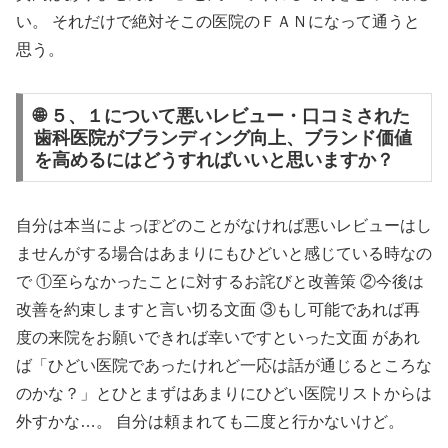
い。 それだけで絶対そこの医院のＦＡＮになって通うと
思う。
🌐 ５、１について悪いレビュー・口コミされた
歯科医院がブランディング向上、ブランド価値
を高めるにはどうすればいいと思いますか？
自分は本当によっぽどのことがなければ悪いレビューはし
ませんがする場合はあまりにもひどいと感じている時なの
で ①至らなかったことに対するお詫びと改善策 ②今後は
改善を約束しますと言い切る文面 ③もし可能であれば再
度の来院をお願いできれば幸いですといった文面 があれ
ば「ひどい医院であったけれど一応は話が通じるところな
のかな？」とひとまずはあまりにひどい医院リストからは
外すかな…。 自分は頼まれても二度と行かないけど。