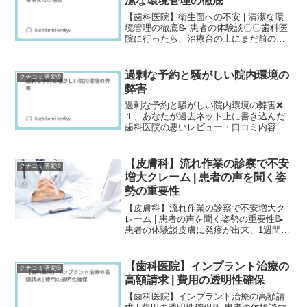
潔な環境管理の徹底
【歯科医院】衛生面への不安 | 清潔な環
境管理の徹底📝 患者の体験談〇〇歯科医
院に行ったら、治療台の上にまだ前の患
者の血液が付いていました。「すみませ
ん、まだ汚れてます」と伝えたら、看護
師さんが慌ててティッシュで拭いただけ
過剰な予約と騒がしい院内環境の
クチコミ研究®
で、消毒もせずにそ...
弊害
過剰な予約と騒がしい院内環境の弊害❌
１、あなたが過去ネット上に書き込んだ
歯科医院の悪いレビュー・口コミ内容を
教えてください。その歯科医院はいつも
人がいっぱいで、とにかく待ち時間が長
いです。長くて3時間ほど待つこともざら
【皮膚科】流れ作業の診察で不安
クチコミ研究®
にあり、その上治療は...
増大クレーム | 患者の声を聞く姿
勢の重要性
【皮膚科】流れ作業の診察で不安増大ク
レーム | 患者の声を聞く姿勢の重要性📝
患者の体験談皮膚に発疹が出来、1週間ほ
ど治らなかったため受診しました。ネッ
トで検索し「待ち時間がない、交通の便
が良い」という口コミで駅前のビルに入
【歯科医院】インプラント治療の
クチコミ研究®
っている病院を選...
高額請求 | 費用の透明性確保
【歯科医院】インプラント治療の高額請