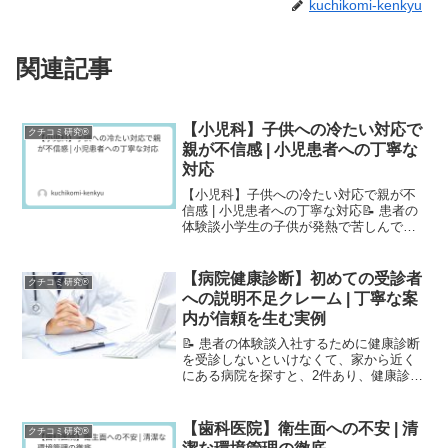
kuchikomi-kenkyu
関連記事
【小児科】子供への冷たい対応で
クチコミ研究®
親が不信感 | 小児患者への丁寧な
対応
【小児科】子供への冷たい対応で親が不
信感 | 小児患者への丁寧な対応📝 患者の
体験談小学生の子供が発熱で苦しんでい
たので、急いで〇〇小児科に連れて行き
ました。受付での先生の子供に対する態
度が、あまりにも冷たくてひどかったで
【病院健康診断】初めての受診者
クチコミ研究®
す。まず、驚きまし...
への説明不足クレーム | 丁寧な案
内が信頼を生む実例
📝 患者の体験談入社するために健康診断
を受診しないといけなくて、家から近く
にある病院を探すと、2件あり、健康診断
出来ますと書いてあったので電話をする
と次の日から出来ますと言われたので次
の日に予約をし、行ったら結局その日は
【歯科医院】衛生面への不安 | 清
クチコミ研究®
レントゲンと採血のみ...