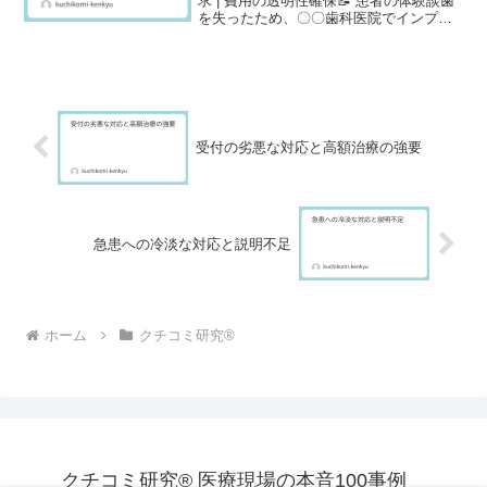
求 | 費用の透明性確保📝 患者の体験談歯
を失ったため、〇〇歯科医院でインプラ
ント治療の相談をしました。先生は「イ
ンプラントが最適です」と勧めてきて、
簡単な説明の後、見積書を渡されまし
た。金額を見て驚きま...
受付の劣悪な対応と高額治療の強要
急患への冷淡な対応と説明不足
ホーム
クチコミ研究®
クチコミ研究® 医療現場の本音100事例